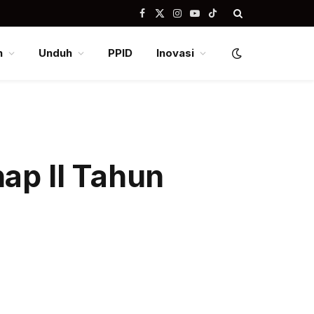
Facebook
X
Instagram
YouTube
TikTok
(Twitter)
n
Unduh
PPID
Inovasi
ap II Tahun