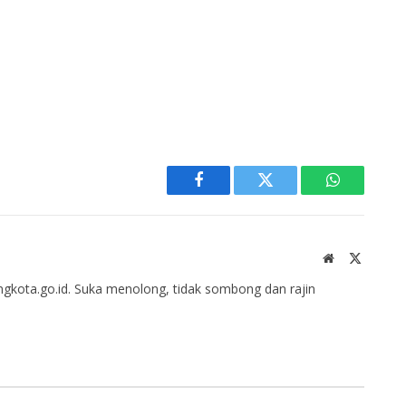
Facebook
Twitter
WhatsApp
Website
X
(Twitter
gkota.go.id. Suka menolong, tidak sombong dan rajin