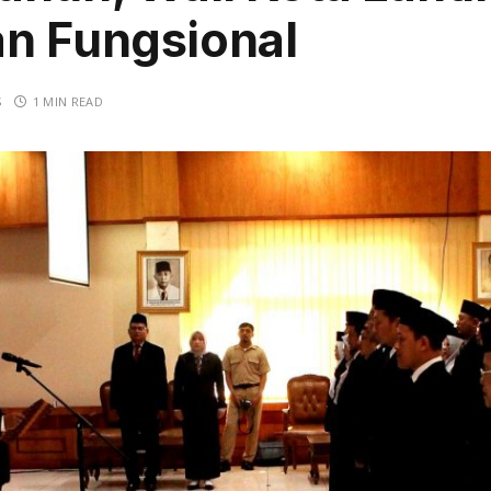
an Fungsional
S
1 MIN READ