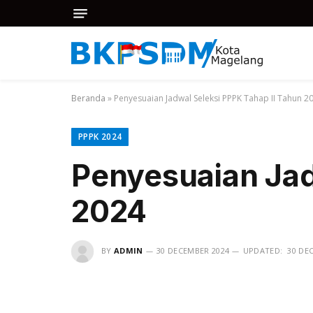
Beranda
»
Penyesuaian Jadwal Seleksi PPPK Tahap II Tahun 2
PPPK 2024
Penyesuaian Jad
2024
BY
ADMIN
30 DECEMBER 2024
UPDATED:
30 DE