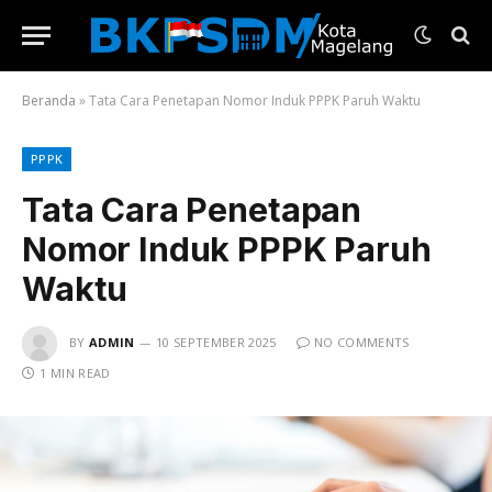
Beranda
»
Tata Cara Penetapan Nomor Induk PPPK Paruh Waktu
PPPK
Tata Cara Penetapan
Nomor Induk PPPK Paruh
Waktu
BY
ADMIN
10 SEPTEMBER 2025
NO COMMENTS
1 MIN READ