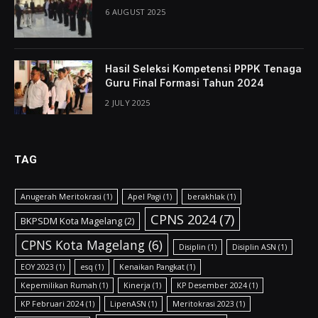
6 AUGUST 2025
Hasil Seleksi Kompetensi PPPK Tenaga
Guru Final Formasi Tahun 2024
2 JULY 2025
TAG
Anugerah Meritokrasi
(1)
Apel Pagi
(1)
berakhlak
(1)
CPNS 2024
(7)
BKPSDM Kota Magelang
(2)
CPNS Kota Magelang
(6)
Disiplin
(1)
Disiplin ASN
(1)
EOY 2023
(1)
esq
(1)
Kenaikan Pangkat
(1)
Kepemilikan Rumah
(1)
Kinerja
(1)
KP Desember 2024
(1)
KP Februari 2024
(1)
LipenASN
(1)
Meritokrasi 2023
(1)