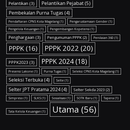
Pelantikan Pejabat
(5)
Pelantikan
(3)
Pembekalan Purna Tugas
(4)
Pendaftaran CPNS Kota Magelang
(1)
Pengarustamaan Gender
(1)
Pengelola Keuangan
(1)
Pengembangan Kopetensi
(1)
Penghargaan
(3)
Pengumuman PPPK
(2)
Penilaian 360
(1)
PPPK 2022
(20)
PPPK
(16)
PPPK 2024
(18)
PPPK2023
(3)
Presensi Lakone
(1)
Purna Tugas
(1)
Seleksi CPNS Kota Magelang
(1)
Seleksi Terbuka
(4)
Selte
(1)
Selter JPT Pratama 2024
(4)
Selter Sekda 2023
(2)
Simpreso
(1)
SLKS
(1)
Sosialisasi
(1)
SOTK Baru
(1)
Tapera
(1)
Utama
(56)
Tata Kelola Keuangan
(1)