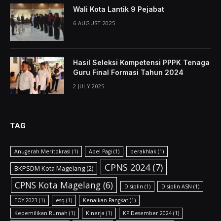
Wali Kota Lantik 9 Pejabat
6 AUGUST 2025
Hasil Seleksi Kompetensi PPPK Tenaga
Guru Final Formasi Tahun 2024
2 JULY 2025
TAG
Anugerah Meritokrasi
(1)
Apel Pagi
(1)
berakhlak
(1)
CPNS 2024
(7)
BKPSDM Kota Magelang
(2)
CPNS Kota Magelang
(6)
Disiplin
(1)
Disiplin ASN
(1)
EOY 2023
(1)
esq
(1)
Kenaikan Pangkat
(1)
Kepemilikan Rumah
(1)
Kinerja
(1)
KP Desember 2024
(1)