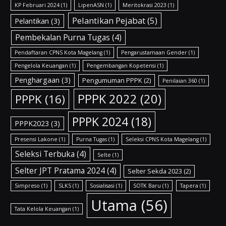
KP Februari 2024
(1)
LipenASN
(1)
Meritokrasi 2023
(1)
Pelantikan Pejabat
(5)
Pelantikan
(3)
Pembekalan Purna Tugas
(4)
Pendaftaran CPNS Kota Magelang
(1)
Pengarustamaan Gender
(1)
Pengelola Keuangan
(1)
Pengembangan Kopetensi
(1)
Penghargaan
(3)
Pengumuman PPPK
(2)
Penilaian 360
(1)
PPPK 2022
(20)
PPPK
(16)
PPPK 2024
(18)
PPPK2023
(3)
Presensi Lakone
(1)
Purna Tugas
(1)
Seleksi CPNS Kota Magelang
(1)
Seleksi Terbuka
(4)
Selte
(1)
Selter JPT Pratama 2024
(4)
Selter Sekda 2023
(2)
Simpreso
(1)
SLKS
(1)
Sosialisasi
(1)
SOTK Baru
(1)
Tapera
(1)
Utama
(56)
Tata Kelola Keuangan
(1)