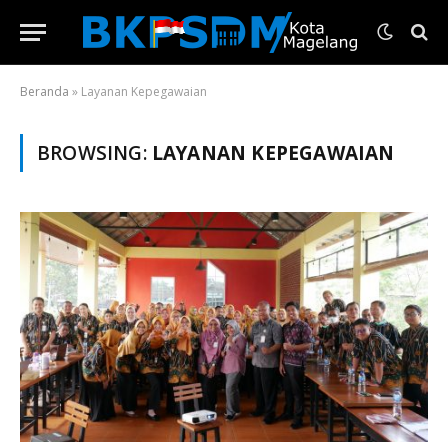
Beranda
»
Layanan Kepegawaian
BROWSING:
LAYANAN KEPEGAWAIAN