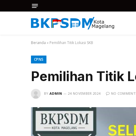
Beranda
»
Pemilihan Titik Lokasi SKB
CPNS
Pemilihan Titik 
BY
ADMIN
24 NOVEMBER 2024
NO COMMENT