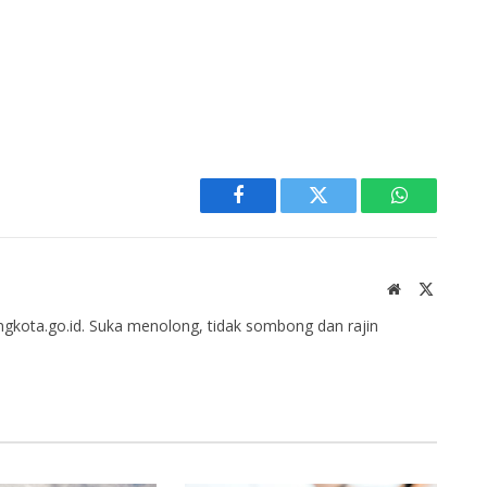
Facebook
Twitter
WhatsApp
Website
X
(Twitter
gkota.go.id. Suka menolong, tidak sombong dan rajin