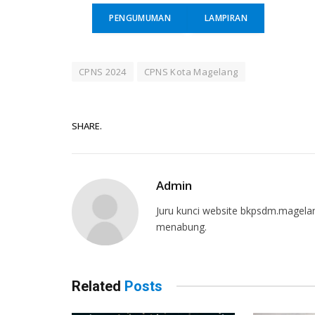
PENGUMUMAN
LAMPIRAN
CPNS 2024
CPNS Kota Magelang
SHARE.
Admin
Juru kunci website bkpsdm.magelan
menabung.
Related
Posts