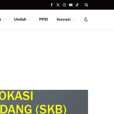
Facebook
X
Instagram
YouTube
TikTok
(Twitter)
n
Unduh
PPID
Inovasi